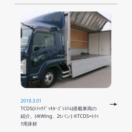
2018.3.01
TCDS(ﾄﾗｯｸﾃﾞｯｷｶｰｺﾞｼｽﾃﾑ)搭載車両の
紹介。(4tWing、2tバン) ※TCDS=ﾄﾗｯ
ｸ用床材