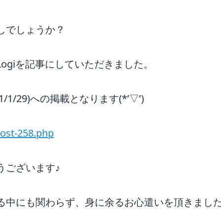
しでしょうか？
aLogiを記事にしていただきました。
21/1/29)への掲載となります(*’▽’)
post-258.php
うございます♪
中にも関わらず、身に余るお心遣いを頂きました皆様