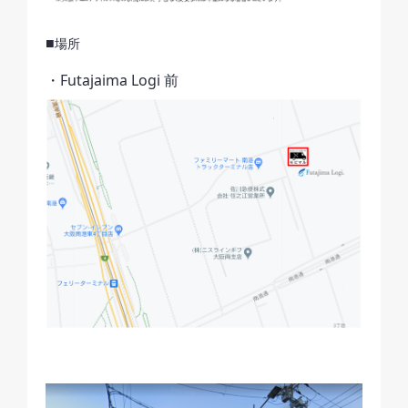
■
場所
・Futajaima Logi 前