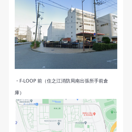
・F-LOOP 前（住之江消防局南出張所手前倉
庫）