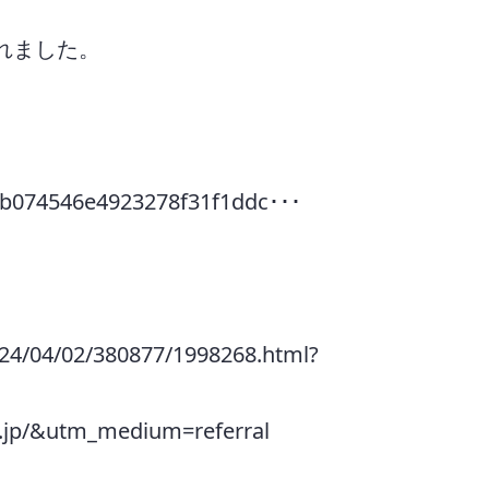
れました。
0bb074546e4923278f31f1ddc･･･
2024/04/02/380877/1998268.html?
o.jp/&utm_medium=referral